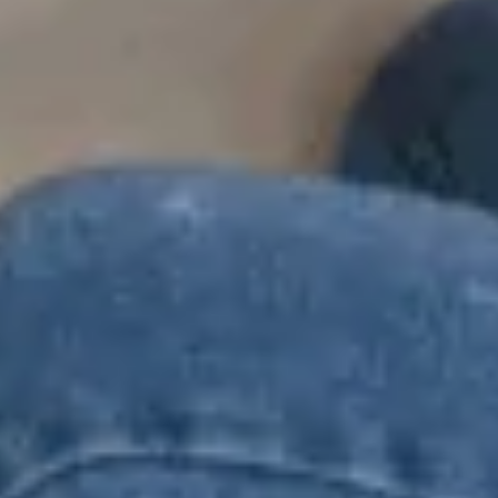
Jobba hos oss
Nyheter
Kontakt
Nära&Kära Hemstäd Sverige AB
Huvudkontor
Antennvägen 12
135 48 Tyresö
Citykontor
Kocksgatan 24
116 24 Stockholm
08 – 730 22 22
Kundtjanst@nkhemstad.se
© 2026
Producerad av
Generation
Cookieinställningar