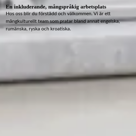
En inkluderande, mångspråkig arbetsplats
Hos oss blir du förstådd och välkommen. Vi är ett
mångkulturellt team som pratar bland annat engelska,
rumänska, ryska och kroatiska.
"Schemaläggningen är tydlig och jag kan alltid säga till
om jag behöver justeringar. Det hjälper mig att hålla en
bra balans i vardagen. Jag tar stolthet i min noggrannhet
och i att bygga förtroende med mina återkommande
kunder. Det är ett meningsfullt jobb med ett stöttande
team och en flexibel struktur."
Gvantsa Javakhishvili
Städerska hos Nära & Kära
"När jag kom till Nära & Kära visste jag inte vad jag
kunde förvänta mig. Men redan vid första mötet kände
jag att det här var något annat. Det var början på ett