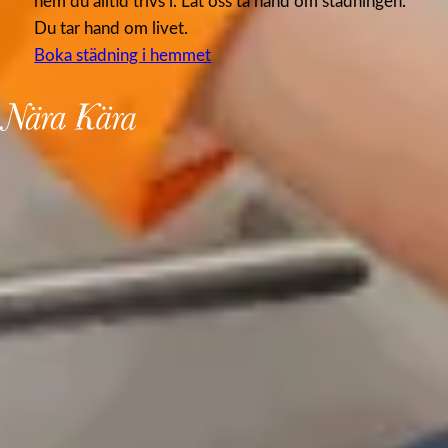
hem du alltid trivs i. Låt oss ta hand om städningen.
Du tar hand om livet.
Boka städning i hemmet
Hemstädning
Fler tjänster
Storstädning
Flyttstädning
Trädgårdstjänster
Kundcase
Om oss
Om Nära & Kära
Våra städerskor
Vanliga frågor och svar
Socialt ansvar