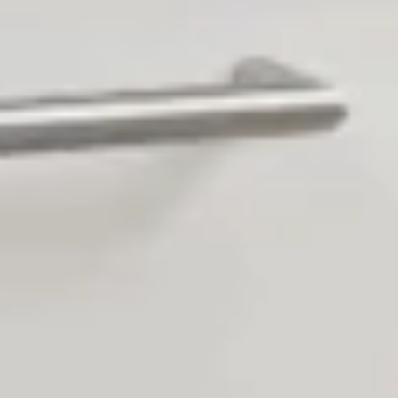
nytt liv för mig – ett liv med stabilitet, omtanke och
respekt."
Tamari Mestvirishvili
Städerska på Nära & Kära sedan 2015
Läs mer om våra städerskor
Skicka in din ansökan
Skicka in din ansökan
Vill du bli en del av ett omtänksamt & mångspråkigt
team där du kan växa och trivas? Fyll i vårt
ansökningsformulär och ta det första steget mot en
karriär inom hemstädning hos Nära & Kära. Vi ser
fram emot att höra från dig!
Eller kontakta Alice Lindberg på:
073 – 444 81 70
alice.lindberg@nkhemstad.se