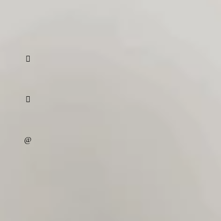
Namn
*
Förnamn
Telefon
*
E-post
*
Har du tidigare erfarenhet av städning?
Hur många timmar per vecka kan du arbeta?