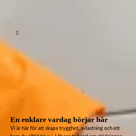
Vill du lägga till något mer om dig själv eller din
ansökan? (valfritt)
Samtycke
*
Jag godkänner
integritetspolicyn
*
Skicka
En enklare vardag börjar här
Vi är här för att skapa trygghet, avlastning och ett