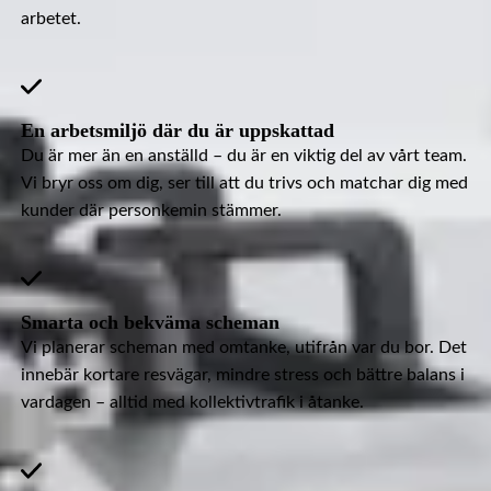
arbetet.
En arbetsmiljö där du är uppskattad
Du är mer än en anställd – du är en viktig del av vårt team.
Vi bryr oss om dig, ser till att du trivs och matchar dig med
kunder där personkemin stämmer.
Smarta och bekväma scheman
Vi planerar scheman med omtanke, utifrån var du bor. Det
innebär kortare resvägar, mindre stress och bättre balans i
vardagen – alltid med kollektivtrafik i åtanke.